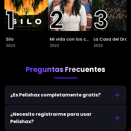
1
2
3
Silo
Mi vida con los chicos Walter
La
2023
2023
2022
Preguntas Frecuentes
¿Es Pelishax completamente gratis?
Sí, Pelishax es completamente gratuito. No
¿Necesito registrarme para usar
requiere suscripciones ni pagos ocultos.
Pelishax?
Ofrecemos acceso ilimitado a nuestro catálogo
de películas y series sin coste alguno para